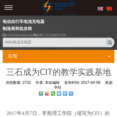
电动自行车电池充电器
制造商和批发商
nicole@wxsans.com
0086-510-83851598
新闻
当前位置：
首页
»
新闻
»
公司新闻
»
三石成为CIT的教学实践基地
三石成为CIT的教学实践基地
浏览数量:
2732
作者:
本站编辑
发布时间:
2017-04-08
来源:
本站
2017年4月7日，常熟理工学院（缩写为CIT）的